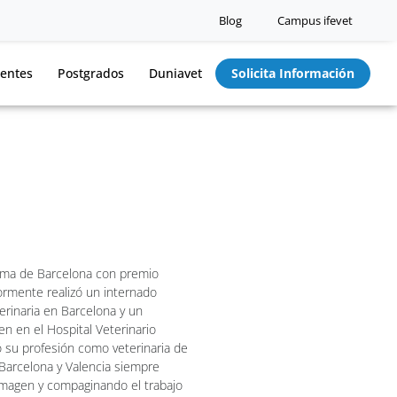
Blog
Campus ifevet
entes
Postgrados
Duniavet
Solicita Información
noma de Barcelona con premio
iormente realizó un internado
terinaria en Barcelona y un
n en el Hospital Veterinario
ó su profesión como veterinaria de
 Barcelona y Valencia siempre
imagen y compaginando el trabajo