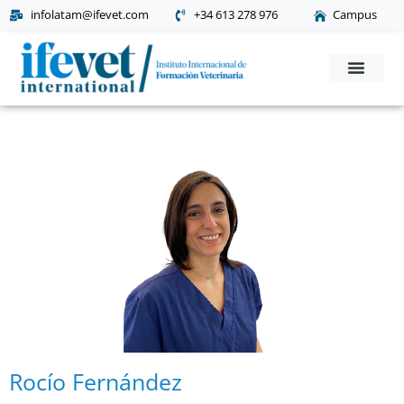
ifevet.com/latam
infolatam@ifevet.com
+34 613 278 976
Campus
Solicita Informac
Rocío Fernández