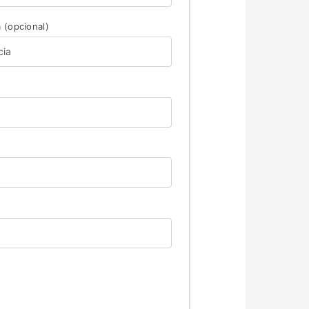
a
(opcional)