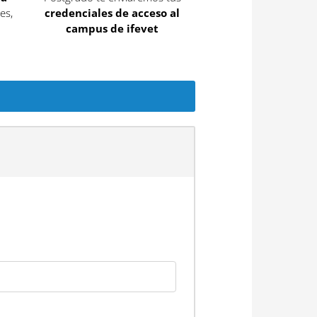
es,
credenciales de acceso al
campus de ifevet