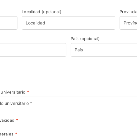
Localidad
(opcional)
Provínci
País
(opcional)
 universitario
*
ivacidad
*
enerales
*