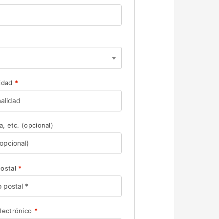
lidad
*
a, etc.
(opcional)
postal
*
lectrónico
*