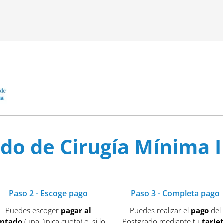
do de Cirugía Mínima 
Paso 2 - Escoge pago
Paso 3 - Completa pago
Puedes escoger
pagar al
Puedes realizar el
pago
del
ontado
(una única cuota) o, si lo
Postgrado mediante tu
tarje