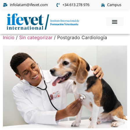
ifevet.com/latam
infolatam@ifevet.com
+34 613 278 976
Campus
Solicita Informac
Inicio
/
Sin categorizar
/ Postgrado Cardiología