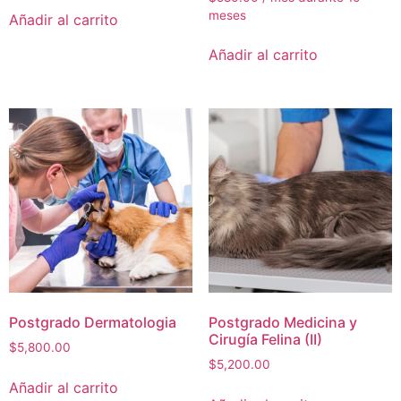
meses
Añadir al carrito
Añadir al carrito
Postgrado Dermatologia
Postgrado Medicina y
Cirugía Felina (II)
$
5,800.00
$
5,200.00
Añadir al carrito