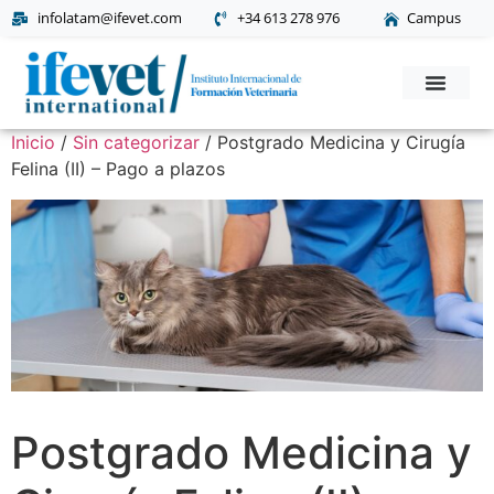
ifevet.com/latam
infolatam@ifevet.com
+34 613 278 976
Campus
Solicita Informac
Inicio
/
Sin categorizar
/ Postgrado Medicina y Cirugía
Felina (II) – Pago a plazos
Postgrado Medicina y