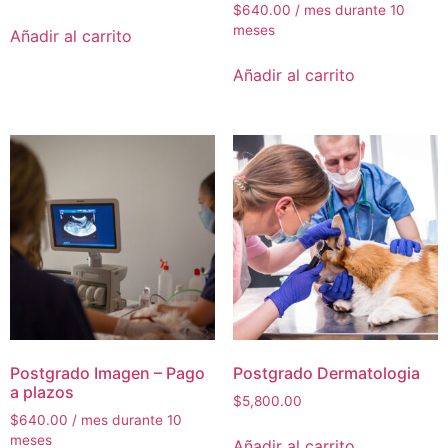
$
640.00
/ mes durante 10
meses
Añadir al carrito
Añadir al carrito
Postgrado Imagen – Pago
Postgrado Dermatologia
a plazos
$
5,800.00
$
640.00
/ mes durante 10
meses
Añadir al carrito