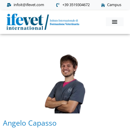
infoit@ifevet.com
+39 3519304672
Campus
Corsi Post Laurea
Richiesta Informaz
Angelo Capasso