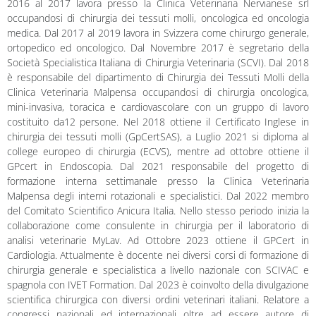
2016 al 2017 lavora presso la Clinica Veterinaria Nervianese srl
occupandosi di chirurgia dei tessuti molli, oncologica ed oncologia
medica. Dal 2017 al 2019 lavora in Svizzera come chirurgo generale,
ortopedico ed oncologico. Dal Novembre 2017 è segretario della
Società Specialistica Italiana di Chirurgia Veterinaria (SCVI). Dal 2018
è responsabile del dipartimento di Chirurgia dei Tessuti Molli della
Clinica Veterinaria Malpensa occupandosi di chirurgia oncologica,
mini-invasiva, toracica e cardiovascolare con un gruppo di lavoro
costituito da12 persone. Nel 2018 ottiene il Certificato Inglese in
chirurgia dei tessuti molli (GpCertSAS), a Luglio 2021 si diploma al
college europeo di chirurgia (ECVS), mentre ad ottobre ottiene il
GPcert in Endoscopia. Dal 2021 responsabile del progetto di
formazione interna settimanale presso la Clinica Veterinaria
Malpensa degli interni rotazionali e specialistici. Dal 2022 membro
del Comitato Scientifico Anicura Italia. Nello stesso periodo inizia la
collaborazione come consulente in chirurgia per il laboratorio di
analisi veterinarie MyLav. Ad Ottobre 2023 ottiene il GPCert in
Cardiologia. Attualmente è docente nei diversi corsi di formazione di
chirurgia generale e specialistica a livello nazionale con SCIVAC e
spagnola con IVET Formation. Dal 2023 è coinvolto della divulgazione
scientifica chirurgica con diversi ordini veterinari italiani. Relatore a
congressi nazionali ed internazionali oltre ad essere autore di