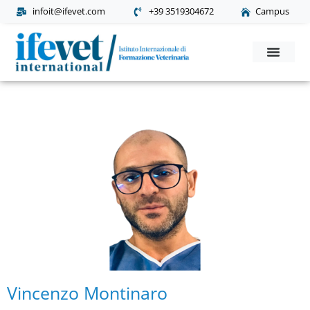
infoit@ifevet.com
+39 3519304672
Campus
Corsi Post Laurea
Richiesta Informaz
Vincenzo Montinaro