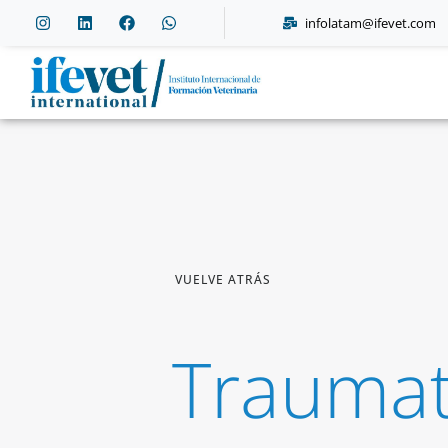
ifevet.com/latam
infolatam@ifevet.com
VUELVE ATRÁS
Traumat