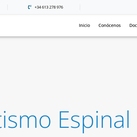
+34 613 278 976
Inicio
Conócenos
Doc
ismo Espinal