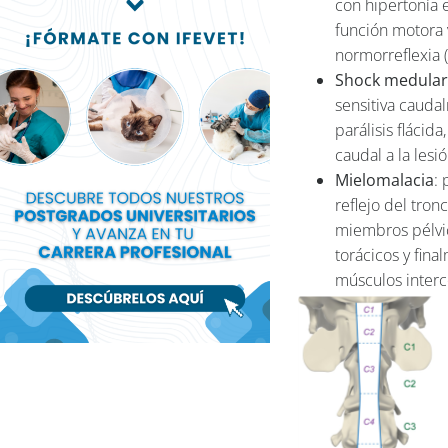
con hipertonía 
función motora 
normorreflexia (
Shock medular
sensitiva cauda
parálisis flácid
caudal a la lesió
Mielomalacia
:
reflejo del tron
miembros pélvic
torácicos y fina
músculos interc