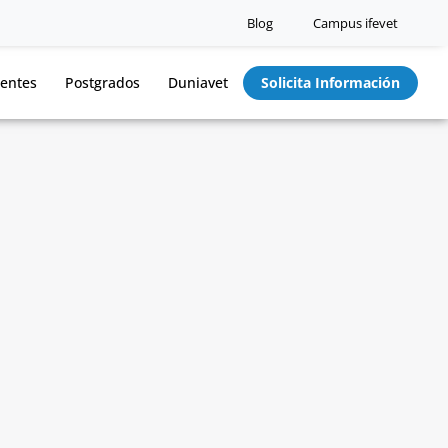
Blog
Campus ifevet
entes
Postgrados
Duniavet
Solicita Información