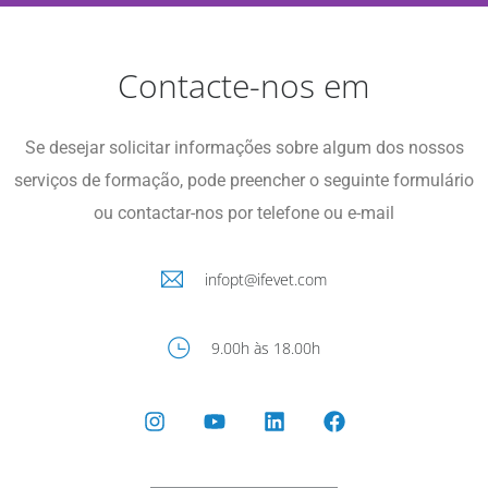
Brochura Cursos de
pós-graduação em
Contacte-nos em
veterinária
Se desejar solicitar informações sobre algum dos nossos
Todas as informações sobre os
nossos cursos de pós-graduação
serviços de formação, pode preencher o seguinte formulário
em veterinária
ou contactar-nos por telefone ou e-mail
Descarrega-o!
infopt@ifevet.com
9.00h às 18.00h