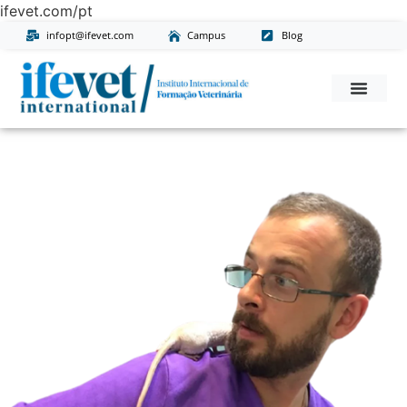
ifevet.com/pt
infopt@ifevet.com
Campus
Blog
Conheça-Nos
Missão, Visão E Valores
Pós-Graduaçõ
Pedido De Informaç