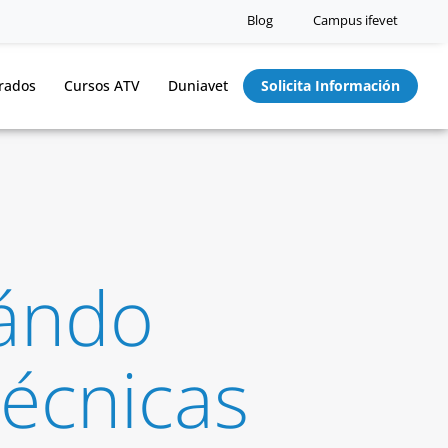
Blog
Campus ifevet
rados
Cursos ATV
Duniavet
Solicita Información
uándo
Técnicas