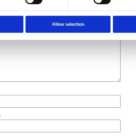
 marcados con
*
Allow selection
*