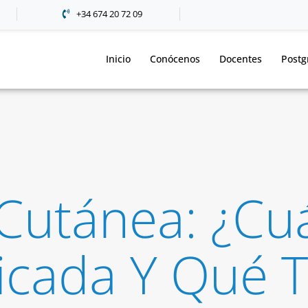
+34 674 20 72 09
Inicio
Conócenos
Docentes
Postg
 Cutánea: ¿c
dicada Y Qué 