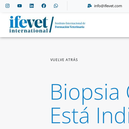
info@ifevet.com
VUELVE ATRÁS
Biopsia
Está In