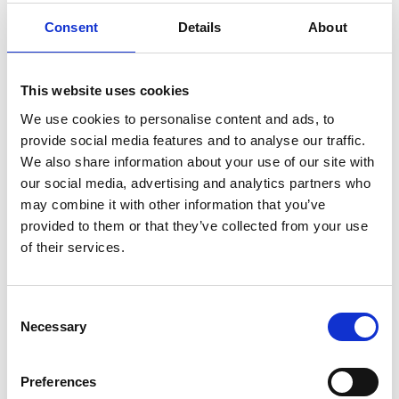
Emily Badaraco
Consent
Details
About
Responsable Curso ATV de Medicina Felina ATV.
Servicio de Anestesia. Responsable del servicio de
Nutrición. Hospital Felino Gattos de Madrid.
This website uses cookies
We use cookies to personalise content and ads, to
provide social media features and to analyse our traffic.
Obtuvo el título de ATV en 2006 y comenzó su carrera profesional
We also share information about your use of our site with
dentro servicio de urgencias a domicilio y atención de animales
our social media, advertising and analytics partners who
abandonados o accidentados en la vía pública y en centros de
protección animal, hasta 2011, momento en el que se une al equipo
may combine it with other information that you’ve
del Hospital Felino Gattos, para dedicarse exclusivamente a la clínica
provided to them or that they’ve collected from your use
felina.
of their services.
Se especializa en nutrición y anestesia, desarrollando la mayor parte
de sus funciones en estas áreas, formando parte activamente del
Consent
equipo de anestesistas desde 2016 y siendo responsable del
Necessary
servicio de Nutrición desde 2012.
Selection
Certificada en docencia por la Universidad de Nebrija (2020),
imparte formación para ATVs dentro y fuera del hospital,
Preferences
complementando esta labor formativa con la divulgación de su