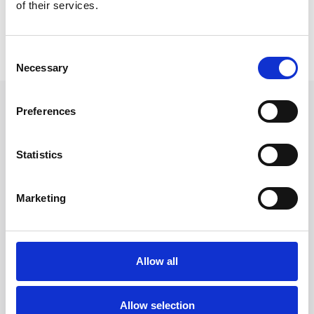
of their services.
Consent
Necessary
Selection
Preferences
Statistics
Proporcionamos formación contínua que garantiza el desarrollo
Marketing
de conocimientos y habilidades veterinarias permitiéndote
avanzar en tu práctica diaria
Allow all
Fórmate con nosotros
El proyecto
Allow selection