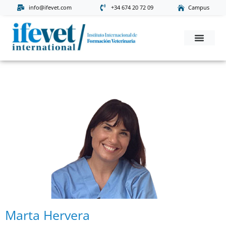
info@ifevet.com
+34 674 20 72 09
Campus
Solicita Informac
Marta Hervera