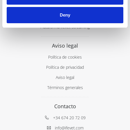
Postgrados Veterinarios
Deny
Cursos ATV
Plataforma ifevet streaming
Aviso legal
Política de cookies
Política de privacidad
Aviso legal
Términos generales
Contacto
+34 674 20 72 09
info@ifevet.com