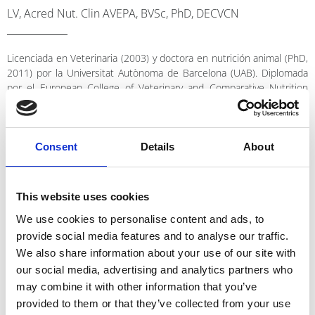
LV, Acred Nut. Clin AVEPA, BVSc, PhD, DECVCN
Licenciada en Veterinaria (2003) y doctora en nutrición animal (PhD,
2011) por la Universitat Autònoma de Barcelona (UAB). Diplomada
por el European College of Veterinary and Comparative Nutrition
(ECVCN) desde el 2011 tras una residencia en nutrición de
pequeños animales en la Fundación Hospital Clínic Veterinari (FHCV)
de la UAB en la que siguió trabajando como nutrióloga hasta 2012.
Ha trabajado como especialista en nutrición veterinaria de l’École
Consent
Details
About
National Veterinaire (ENV) de Nantes (Francia). Actualmente es
fundadora y asesora especialista en Expert Pet Nutrition
(www.expertpetnutrition.com) desde dónde aporta apoyo en el
This website uses cookies
soporte nutricional a centros veterinarios, realiza formaciones en
We use cookies to personalise content and ads, to
nutrición para diferentes públicos y aporta apoyo en el desarrollo de
productos para empresas, entre otras actividades. Es autora de
provide social media features and to analyse our traffic.
múltiples publicaciones y charlas científicas y de divulgación en el
We also share information about your use of our site with
campo de la nutrición de perros y gatos y es miembro del comité
our social media, advertising and analytics partners who
científico de la FEDIAF. Es clínico especialista en los servicios de
may combine it with other information that you’ve
Nutrición clínica de la FHCV de la UAB y otros centros de referencia.
provided to them or that they’ve collected from your use