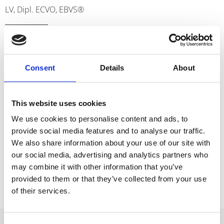
LV, Dipl. ECVO, EBVS®
Martí se licenció en Veterinaria por la Universidad Autónoma de
Barcelona (UAB) en 2012. Realizó un internado en Medicina Interna
y Cirugía de pequeños animales en el Hospital Clínic Veterinari de la
Consent
Details
About
UAB (2012-2013). Tras una etapa trabajando de veterinario de
urgencias en Barcelona y visitando distintos hospitales de Nueva
York, hizo la residencia del European College of Veterinary
This website uses cookies
Ophthalmologists en el HCV-UAB (2014-2017) y se diplomó en
dicha especialidad el año 2019. Ha realizado diversas publicaciones
We use cookies to personalise content and ads, to
y presentaciones en revistas y congresos internacionales.
provide social media features and to analyse our traffic.
Actualmente trabaja en el Hospital Veterinari Canis de Girona.
We also share information about your use of our site with
our social media, advertising and analytics partners who
may combine it with other information that you’ve
provided to them or that they’ve collected from your use
of their services.