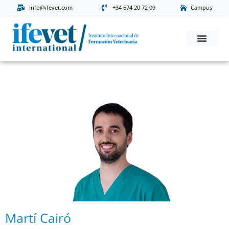
info@ifevet.com
+34 674 20 72 09
Campus
Solicita Informac
Martí Cairó