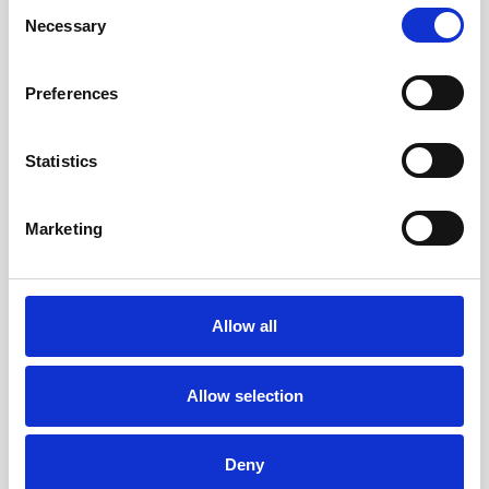
Consent
Necessary
Selection
Preferences
Proporcionamos formación contínua que garantiza el desarrollo
Statistics
de conocimientos y habilidades veterinarias permitiéndote
avanzar en tu práctica diaria
Marketing
Fórmate con nosotros
El proyecto
Allow all
Postgrados Veterinarios
Cursos ATV
Allow selection
Plataforma ifevet streaming
Deny