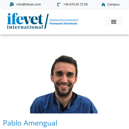
info@ifevet.com
+34 674 20 72 09
Campus
Solicita Informac
Pablo Amengual