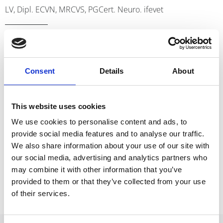
LV, Dipl. ECVN, MRCVS, PGCert. Neuro. ifevet
Pablo se lincenció en veteirnaria en la Universidad Autónoma de
Barcelona en 2012, seguido de un internado rotatorio en la misma
institución. En 2014, Pablo completó una estancia de 6 meses en el
Consent
Details
About
servicio de Neurología y un segundo internado rotatorio en la
Universidad de Edimburgo.
En 2016 comenzó una residencia europea en Neurología y
This website uses cookies
Neurocirugía en la Universidad de Glasgow. En 2019 regresó a la
Universidad de Edimburgo para unirse al servicio de Neurología. En
We use cookies to personalise content and ads, to
2020 obtuvo el diploma del European College of Veterinary
provide social media features and to analyse our traffic.
Neurology.
We also share information about your use of our site with
our social media, advertising and analytics partners who
may combine it with other information that you’ve
provided to them or that they’ve collected from your use
of their services.