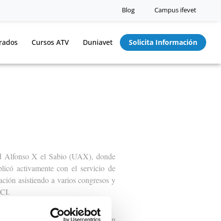
Blog
Campus ifevet
rados
Cursos ATV
Duniavet
Solicita Información
dad Alfonso X el Sabio (UAX), donde
plicó activamente con el servicio de
ación asistiendo a varios congresos y
UCI.
pital veterinario de referencia en