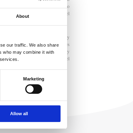
na especialidades veterinarias como
en Aúna, ahora como responsable del
About
a y Analgesia Veterinaria (SEAAV) y
specialistas en Pequeños Animales
se our traffic. We also share
gresos, realizando publicaciones y
ers who may combine it with
sia, así como en otros cursos a nivel
 services.
Marketing
Allow all