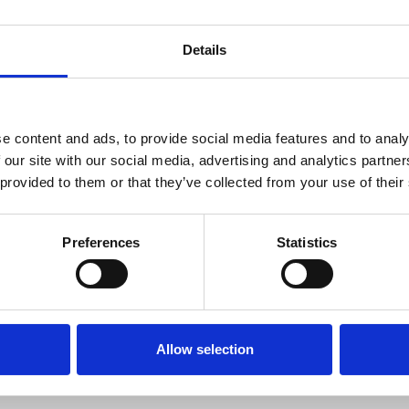
Valencia, en 2015 se incorporó al equipo de Aú
interna de anestesia. Desde entonces continua 
Details
servicio de anestesia.
Forma parte de la Sociedad Española de Anestesi
de la Asociación de Veterinarios Españoles E
e content and ads, to provide social media features and to analy
(AVEPA). Ha asistido a talleres, cursos y con
 our site with our social media, advertising and analytics partn
participando como ponente dentro el grupo Eviden
 provided to them or that they’ve collected from your use of their
nacional.
Preferences
Statistics
Allow selection