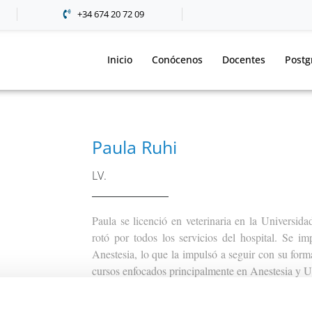
+34 674 20 72 09
Inicio
Conócenos
Docentes
Postg
Paula Ruhi
LV.
Paula se licenció en veterinaria en la Universi
rotó por todos los servicios del hospital. Se im
Anestesia, lo que la impulsó a seguir con su form
cursos enfocados principalmente en Anestesia y 
Tras completar un Internado general en un hos