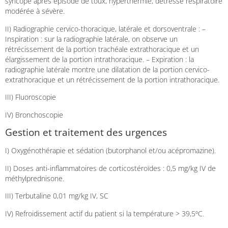
syncope après épisode de toux, hyperthermie, détresse respiratoire
modérée à sévère.
II) Radiographie cervico-thoracique, latérale et dorsoventrale : –
Inspiration : sur la radiographie latérale, on observe un
rétrécissement de la portion trachéale extrathoracique et un
élargissement de la portion intrathoracique. – Expiration : la
radiographie latérale montre une dilatation de la portion cervico-
extrathoracique et un rétrécissement de la portion intrathoracique.
III) Fluoroscopie
IV) Bronchoscopie
Gestion et traitement des urgences
I) Oxygénothérapie et sédation (butorphanol et/ou acépromazine).
II) Doses anti-inflammatoires de corticostéroïdes : 0,5 mg/kg IV de
méthylprednisone.
III) Terbutaline 0,01 mg/kg IV, SC
IV) Refroidissement actif du patient si la température > 39,5ºC.