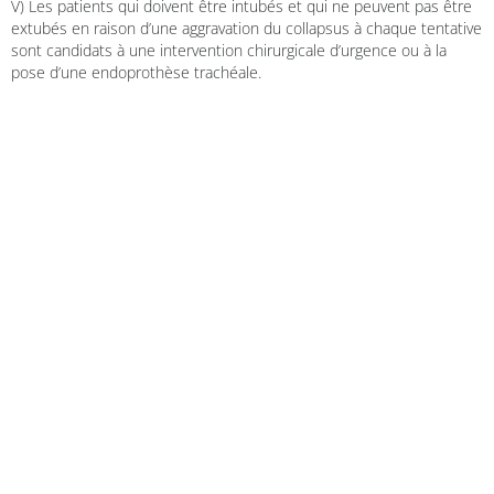
V) Les patients qui doivent être intubés et qui ne peuvent pas être
extubés en raison d’une aggravation du collapsus à chaque tentative
sont candidats à une intervention chirurgicale d’urgence ou à la
pose d’une endoprothèse trachéale.
Deja una respuesta
Tu dirección de correo electrónico no será publicada.
Los campos obligatorios están marcados con
*
Comentario
*