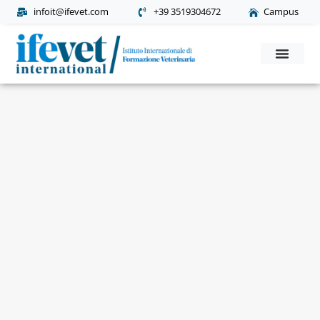
infoit@ifevet.com
+39 3519304672
Campus
Corsi Post Laurea
Richiesta Informaz