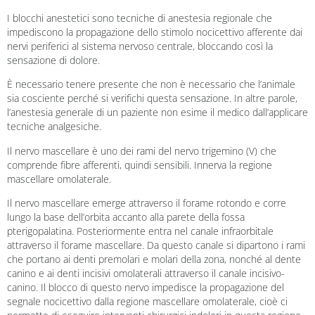
I blocchi anestetici sono tecniche di anestesia regionale che
impediscono la propagazione dello stimolo nocicettivo afferente dai
nervi periferici al sistema nervoso centrale, bloccando così la
sensazione di dolore.
È necessario tenere presente che non è necessario che l’animale
sia cosciente perché si verifichi questa sensazione. In altre parole,
l’anestesia generale di un paziente non esime il medico dall’applicare
tecniche analgesiche.
Il nervo mascellare è uno dei rami del nervo trigemino (V) che
comprende fibre afferenti, quindi sensibili. Innerva la regione
mascellare omolaterale.
Il nervo mascellare emerge attraverso il forame rotondo e corre
lungo la base dell’orbita accanto alla parete della fossa
pterigopalatina. Posteriormente entra nel canale infraorbitale
attraverso il forame mascellare. Da questo canale si dipartono i rami
che portano ai denti premolari e molari della zona, nonché al dente
canino e ai denti incisivi omolaterali attraverso il canale incisivo-
canino. Il blocco di questo nervo impedisce la propagazione del
segnale nocicettivo dalla regione mascellare omolaterale, cioè ci