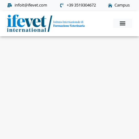
infoit@ifevet.com
+39 3519304672
Campus
Corsi Post Laurea
Richiesta Informaz