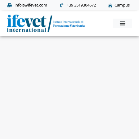
infoit@ifevet.com
+39 3519304672
Campus
Corsi Post Laurea
Richiesta Informaz