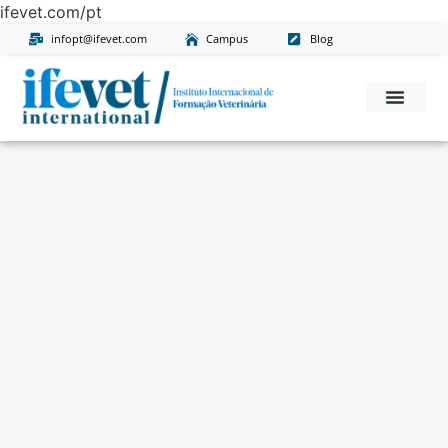
ifevet.com/pt
infopt@ifevet.com
Campus
Blog
Conheça-Nos
Missão, Visão E Valores
Pós-Graduaçõ
Pedido De Informaç